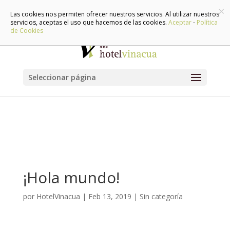
×
948 888 071 | 639 506 172
info@hotelvinacua.com
Las cookies nos permiten ofrecer nuestros servicios. Al utilizar nuestros
servicios, aceptas el uso que hacemos de las cookies.
Aceptar
-
Política
de Cookies
Seleccionar página
¡Hola mundo!
por
HotelVinacua
|
Feb 13, 2019
|
Sin categoría